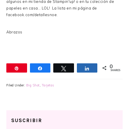
algunos en mi tienda de Stampin'up! o en tu colección de
papeles en casa… LOL! La lista en mi página de
facebook.com/detallesnoe.
Abrazos
0
Pin
Share
Tweet
Share
SHARES
Filed Under:
Big Shot
,
Tarjetas
SUSCRIBIR