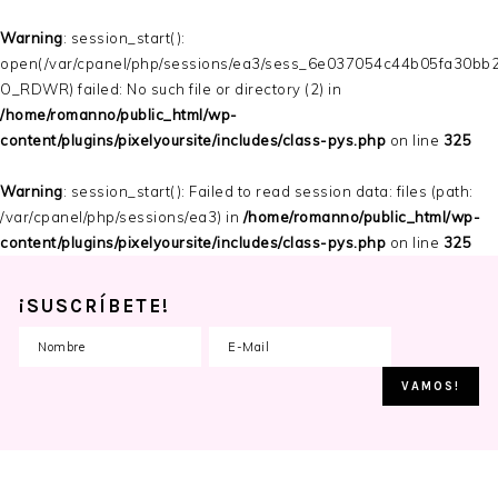
Warning
: session_start():
open(/var/cpanel/php/sessions/ea3/sess_6e037054c44b05fa30bb
O_RDWR) failed: No such file or directory (2) in
/home/romanno/public_html/wp-
content/plugins/pixelyoursite/includes/class-pys.php
on line
325
Warning
: session_start(): Failed to read session data: files (path:
/var/cpanel/php/sessions/ea3) in
/home/romanno/public_html/wp-
content/plugins/pixelyoursite/includes/class-pys.php
on line
325
¡SUSCRÍBETE!
Skip
Skip
Skip
to
to
to