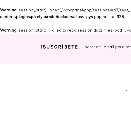
Warning
: session_start(): open(/var/cpanel/php/sessions/ea3/ses
content/plugins/pixelyoursite/includes/class-pys.php
on line
325
Warning
: session_start(): Failed to read session data: files (path: 
¡SUSCRÍBETE!
¡Ingresa tu email para re
Skip
Skip
Skip
to
to
to
primary
main
primary
navigation
content
sidebar