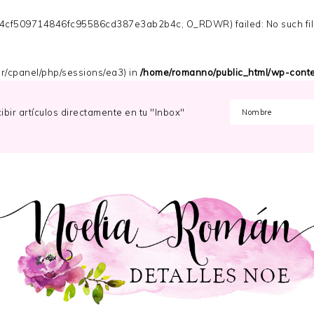
s_4cf509714846fc95586cd387e3ab2b4c, O_RDWR) failed: No such file 
/var/cpanel/php/sessions/ea3) in
/home/romanno/public_html/wp-conten
cibir artículos directamente en tu "Inbox"