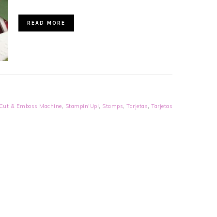
READ MORE
Cut & Emboss Machine
,
Stampin'Up!
,
Stamps
,
Tarjetas
,
Tarjetas