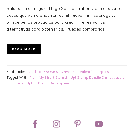
Saludos mis amigas. Llegó Sale-a-bration y con ello varias
cosas que van a encantarles: El nuevo mini-catálogo te
ofrece bellos productos para crear. Tienes varias
alternativas para obtenerlos. Puedes comprarlos,…
READ MORE
Filed Under:
Catalogo
,
PROMOCIONES
,
San Valentín
,
Tarjetas
Tagged With:
From My Heart Stampin'Up! Stamp Bundle Demostradora
de Stampin'Up! en Puerto Rico espanol
PRIMARY
SIDEBAR