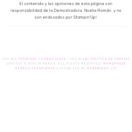
El contenido y las opiniones de esta página son
responsabilidad de la Demostradora, Noelia Román, y no
son endosados por Stampin'Up!.
VER MIS
TÉRMINOS Y CONDICIONES
| VER MIS
MI POLÍTICA DE COOKIES
CONTENT © NOELIA ROMAN, ALL RIGHTS RESERVED.
WORDPRESS
GENESIS FRAMEWORK
CUSTOMIZED BY
WEBSBYAMY, LLC