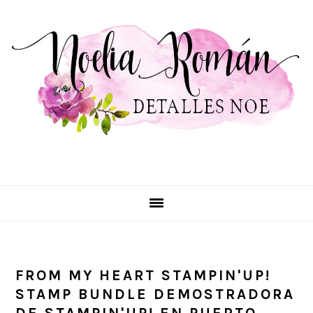
primary
main
primary
navigation
content
sidebar
FROM MY HEART STAMPIN'UP!
STAMP BUNDLE DEMOSTRADORA