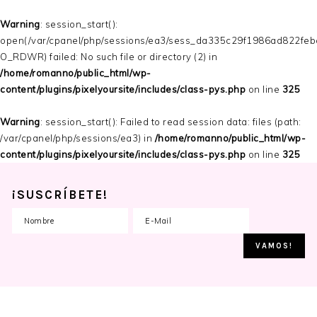
Warning
: session_start():
open(/var/cpanel/php/sessions/ea3/sess_da335c29f1986ad822feb
O_RDWR) failed: No such file or directory (2) in
/home/romanno/public_html/wp-
content/plugins/pixelyoursite/includes/class-pys.php
on line
325
Warning
: session_start(): Failed to read session data: files (path:
/var/cpanel/php/sessions/ea3) in
/home/romanno/public_html/wp-
content/plugins/pixelyoursite/includes/class-pys.php
on line
325
¡SUSCRÍBETE!
Skip
Skip
Skip
to
to
to