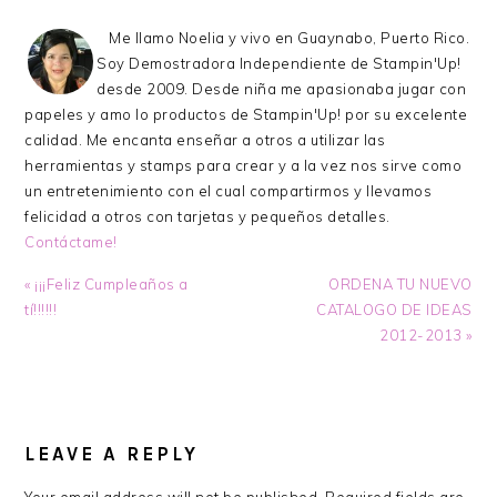
Me llamo Noelia y vivo en Guaynabo, Puerto Rico.
Soy Demostradora Independiente de Stampin'Up!
desde 2009. Desde niña me apasionaba jugar con
papeles y amo lo productos de Stampin'Up! por su excelente
calidad. Me encanta enseñar a otros a utilizar las
herramientas y stamps para crear y a la vez nos sirve como
un entretenimiento con el cual compartirmos y llevamos
felicidad a otros con tarjetas y pequeños detalles.
Contáctame!
Previous
Next
« ¡¡¡Feliz Cumpleaños a
ORDENA TU NUEVO
Post:
Post:
tí!!!!!!
CATALOGO DE IDEAS
2012-2013 »
READER
INTERACTIONS
LEAVE A REPLY