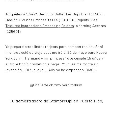
Troqueles o "Dies"
: Beautiful Butterflies Bigz Die (114507),
Beautiful Wings Embosslits Die (118138), Edgelits Dies;
Textured Impressions Embossing Folders
: Adorning Accents
(125601)
Ya preparé otras lindas tarjetas para compartírselas. Será
mientras esté de viaje pues me iré el 31 de mayo para Nueva
York con mi hermana y mi "princess" que cumple 15 años y
su tía le había prometido el viaje. Yo, pues me monté sin
invitación. LOL! je,je,je….. Aún no he empacado. OMG!!.
¡¡¡Un fuerte abrazo para todas!!!
Tu demostradora de Stampin'Up! en Puerto Rico
,