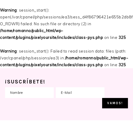
Warning
: session_start():
open(/var/cpanel/php/sessions/ea3/sess_d4f86796421e655b2db8f
O_RDWR) failed: No such file or directory (2) in
/home/romanno/public_html/wp-
content/plugins/pixelyoursite/includes/class-pys.php
on line
325
Warning
: session_start(): Failed to read session data: files (path:
/var/cpanel/php/sessions/ea3) in
/home/romanno/public_html/wp-
content/plugins/pixelyoursite/includes/class-pys.php
on line
325
¡SUSCRÍBETE!
Skip
Skip
Skip
to
to
to