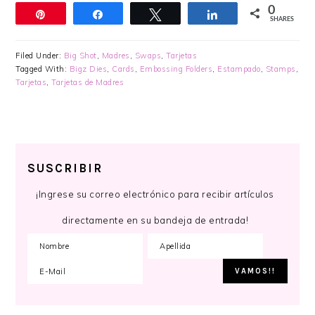
0
Pin
Share
Tweet
Share
SHARES
Filed Under:
Big Shot
,
Madres
,
Swaps
,
Tarjetas
Tagged With:
Bigz Dies
,
Cards
,
Embossing Folders
,
Estampado
,
Stamps
,
Tarjetas
,
Tarjetas de Madres
SUSCRIBIR
¡Ingrese su correo electrónico para recibir artículos
directamente en su bandeja de entrada!