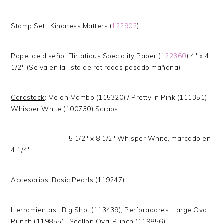
Stamp Set
: Kindness Matters (
122902
).
Papel de diseño
: Flirtatious Speciality Paper (
122360
) 4" x 4
1/2" (Se va en la lista de retirados pasado mañana)
Cardstock
: Melon Mambo (115320) / Pretty in Pink (111351),
Whisper White (100730) Scraps…
5 1/2" x 8 1/2" Whisper White, marcado en
4 1/4".
Accesorios
: Basic Pearls (119247)
Herramientas
: Big Shot (113439); Perforadores: Large Oval
Punch (119855) , Scallop Oval Punch (119856)