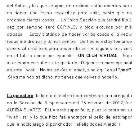
del Saber y las que vengan; en realidad están abiertas pero
no tienen una fecha específica para salir, hasta que no
organice ciertas cosas….. La única Sección que tendré fija 1
vez por semana será COPIALO, y pido excusas por mis
atrasos….. Estoy tratándo de hacer varias cosas a la vez y
todas me drenan y toman tiempo. De hecho estoy tomando
clases cibernéticas para poder ofrecerles algunos servicios
en el futuro como por ejemplo:
UN CLUB VIRTUAL
. Sigo
interesada en saber si te gustaría. Déjame un mensaje aquí
en este "post".
No
me envíes al email
, sino aquí en el "
post"
.
Si ya me habías dicho, no tienes que volver a hacerlo.
La ganadora
de la rifa que ofrecí por contestar una pregunta
en la Sección de Simplemente del 25 de abril de 2012, fue
ALEIDA SUAREZ. ELLA está super feliz, pues lo tenía en su
"wish list" y lo que hizo fué encargar el sello de estampar
que le hacía juego al ponchador. ¡¡¡Felicidades Aleida!!!