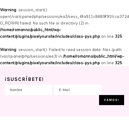
Warning
: session_start():
open(/var/cpanel/php/sessions/ea3/sess_6fa911c8689f91fcca372
O_RDWR) failed: No such file or directory (2) in
/home/romanno/public_html/wp-
content/plugins/pixelyoursite/includes/class-pys.php
on line
325
Warning
: session_start(): Failed to read session data: files (path:
/var/cpanel/php/sessions/ea3) in
/home/romanno/public_html/wp-
content/plugins/pixelyoursite/includes/class-pys.php
on line
325
¡SUSCRÍBETE!
Skip
Skip
Skip
to
to
to