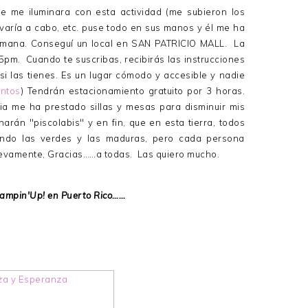
 me iluminara con esta actividad (me subieron los
evaría a cabo, etc. puse todo en sus manos y él me ha
umana. Conseguí un local en SAN PATRICIO MALL. La
-5pm. Cuando te suscribas, recibirás las instrucciones
 si las tienes. Es un lugar cómodo y accesible y nadie
entos
) Tendrán estacionamiento gratuito por 3 horas.
ia me ha prestado sillas y mesas para disminuir mis
arán "piscolabis" y en fin, que en esta tierra, todos
ndo las verdes y las maduras, pero cada persona
uevamente, Gracias……a todas. Las quiero mucho.
ampin'Up! en Puerto Rico……