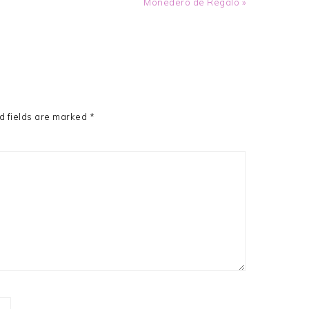
Next
Monedero de Regalo »
Post:
d fields are marked
*