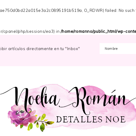
s_ae750d0bd22a015e3a2c0895191b519a, O_RDWR) failed: No such file
/var/cpanel/php/sessions/ea3) in
/home/romanno/public_html/wp-conten
cibir artículos directamente en tu "Inbox"