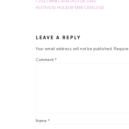
Previous
« 2011 MINI CATALOGO DE DIAS
Post:
FESTIVOS/ HOLIDAY MINI CATALOGE
READER
INTERACTIONS
LEAVE A REPLY
Your email address will not be published.
Require
Comment
*
Name
*