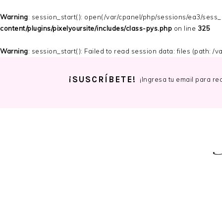
Warning
: session_start(): open(/var/cpanel/php/sessions/ea3/ses
content/plugins/pixelyoursite/includes/class-pys.php
on line
325
Warning
: session_start(): Failed to read session data: files (path: 
¡SUSCRÍBETE!
¡Ingresa tu email para re
Skip
Skip
Skip
to
to
to
primary
main
primary
navigation
content
sidebar