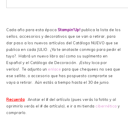
Cada año para esta época
Stampin'Up!
publica la lista de los
sellos, accesorios y decorativos que se van a retirar, para
dar paso a los nuevos artículos del Catálogo NUEVO que se
publica en cada JULIO. ¿Ya te anotaste conmigo para pedir el
tuyo?. Habrá un nuevo libro así como su suplmento en
Español y el Catálogo de Decoración. ¡Estoy loca por
verlos!. Te adjunto un
enlace
para que chequees no sea que
ese sellito, o accesorio que has pospuesto comprarte se
vaya a retirar. Aún estás a tiempo hasta el 30 de junio.
Recuerda
:
Anotar el # del artículo (pues verás la fotito y al
oprimirlo verás el # de artículo), e ir a mi tienda
cibernética
y
comprarlo.