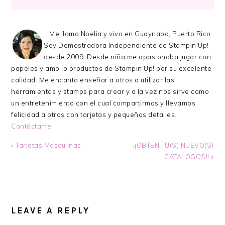
Me llamo Noelia y vivo en Guaynabo, Puerto Rico.
Soy Demostradora Independiente de Stampin'Up!
desde 2009. Desde niña me apasionaba jugar con
papeles y amo lo productos de Stampin'Up! por su excelente
calidad. Me encanta enseñar a otros a utilizar las
herramientas y stamps para crear y a la vez nos sirve como
un entretenimiento con el cual compartirmos y llevamos
felicidad a otros con tarjetas y pequeños detalles.
Contáctame!
Previous
Next
« Tarjetas Masculinas
¡¡OBTEN TU(S) NUEVO(S)
Post:
Post:
CATALOGOS!! »
READER
INTERACTIONS
LEAVE A REPLY