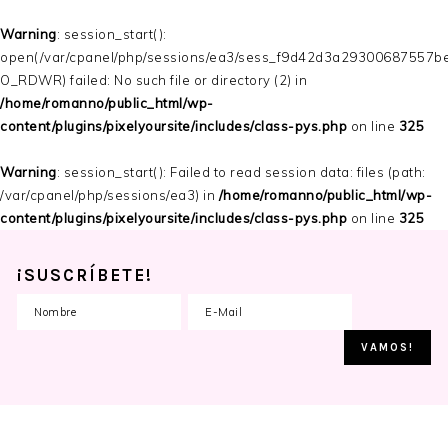
Warning
: session_start():
open(/var/cpanel/php/sessions/ea3/sess_f9d42d3a29300687557
O_RDWR) failed: No such file or directory (2) in
/home/romanno/public_html/wp-
content/plugins/pixelyoursite/includes/class-pys.php
on line
325
Warning
: session_start(): Failed to read session data: files (path:
/var/cpanel/php/sessions/ea3) in
/home/romanno/public_html/wp-
content/plugins/pixelyoursite/includes/class-pys.php
on line
325
¡SUSCRÍBETE!
Skip
Skip
Skip
to
to
to