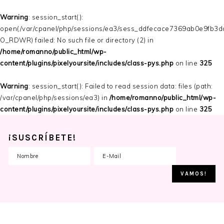
Warning
: session_start():
open(/var/cpanel/php/sessions/ea3/sess_ddfecace7369ab0e9fb3
O_RDWR) failed: No such file or directory (2) in
/home/romanno/public_html/wp-
content/plugins/pixelyoursite/includes/class-pys.php
on line
325
Warning
: session_start(): Failed to read session data: files (path:
/var/cpanel/php/sessions/ea3) in
/home/romanno/public_html/wp-
content/plugins/pixelyoursite/includes/class-pys.php
on line
325
¡SUSCRÍBETE!
Skip
Skip
Skip
to
to
to