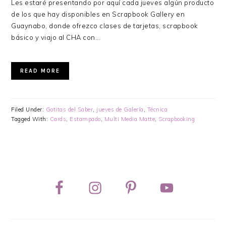
Les estaré presentando por aquí cada jueves algún producto
de los que hay disponibles en Scrapbook Gallery en
Guaynabo, donde ofrezco clases de tarjetas, scrapbook
básico y viajo al CHA con…
READ MORE
Filed Under:
Gotitas del Saber
,
jueves de Galería
,
Técnica
Tagged With:
Cards
,
Estampado
,
Multi Media Matte
,
Scrapbooking
PRIMARY
SIDEBAR