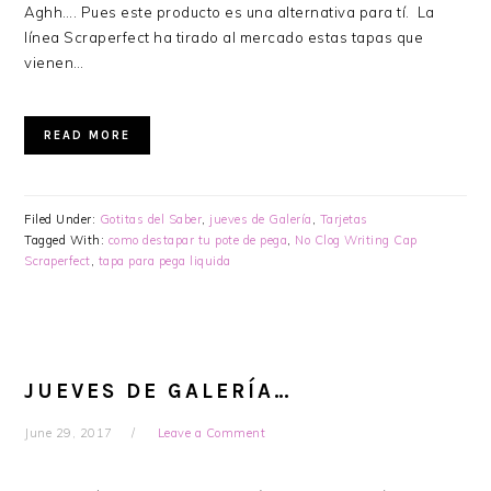
Aghh…. Pues este producto es una alternativa para tí. La
línea Scraperfect ha tirado al mercado estas tapas que
vienen…
READ MORE
Filed Under:
Gotitas del Saber
,
jueves de Galería
,
Tarjetas
Tagged With:
como destapar tu pote de pega
,
No Clog Writing Cap
Scraperfect
,
tapa para pega liquida
JUEVES DE GALERÍA…
June 29, 2017
Leave a Comment