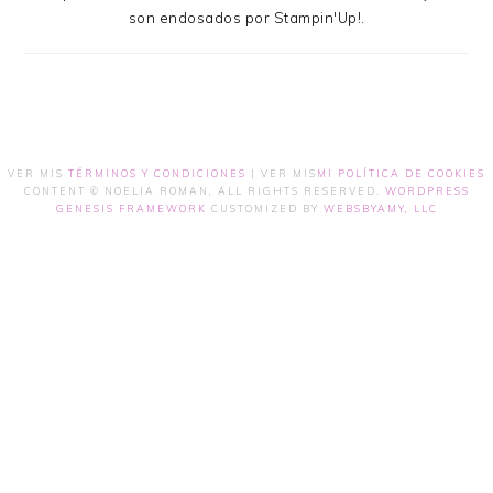
son endosados por Stampin'Up!.
VER MIS
TÉRMINOS Y CONDICIONES
| VER MIS
MI POLÍTICA DE COOKIES
CONTENT © NOELIA ROMAN, ALL RIGHTS RESERVED.
WORDPRESS
GENESIS FRAMEWORK
CUSTOMIZED BY
WEBSBYAMY, LLC