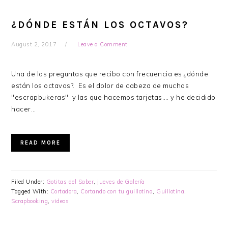
¿DÓNDE ESTÁN LOS OCTAVOS?
August 2, 2017
Leave a Comment
Una de las preguntas que recibo con frecuencia es ¿dónde
están los octavos?. Es el dolor de cabeza de muchas
"escrapbukeras" y las que hacemos tarjetas…. y he decidido
hacer…
READ MORE
Filed Under:
Gotitas del Saber
,
jueves de Galería
Tagged With:
Cortadora
,
Cortando con tu guillotina
,
Guillotina
,
Scrapbooking
,
videos