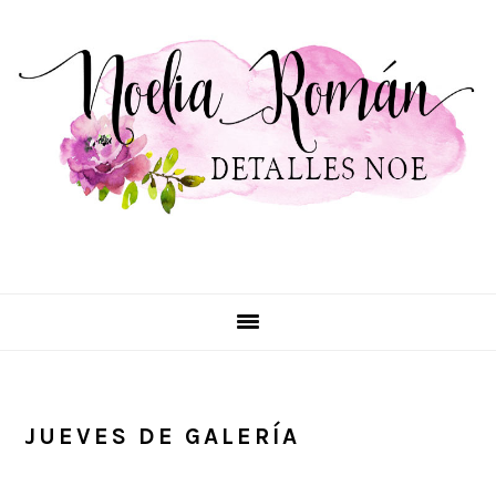
primary
main
primary
navigation
content
sidebar
JUEVES DE GALERÍA