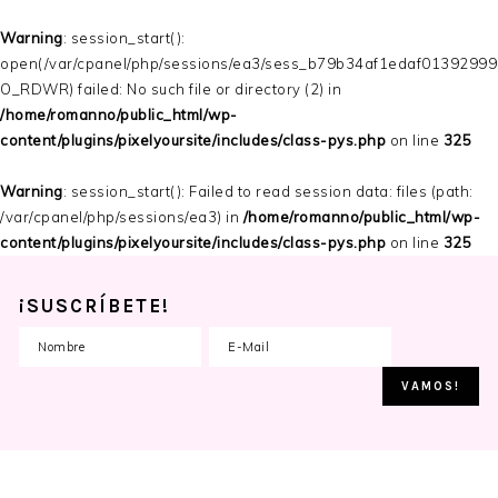
Warning
: session_start():
open(/var/cpanel/php/sessions/ea3/sess_b79b34af1edaf0139299
O_RDWR) failed: No such file or directory (2) in
/home/romanno/public_html/wp-
content/plugins/pixelyoursite/includes/class-pys.php
on line
325
Warning
: session_start(): Failed to read session data: files (path:
/var/cpanel/php/sessions/ea3) in
/home/romanno/public_html/wp-
content/plugins/pixelyoursite/includes/class-pys.php
on line
325
¡SUSCRÍBETE!
Skip
Skip
Skip
to
to
to