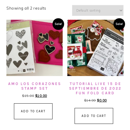
Showing all 2 results
Sale!
Sale!
AMO LOS CORAZONES
TUTORIAL LIVE 15 DE
STAMP SET
SEPTIEMBRE DE 2022
FUN FOLD CARD
Original
Current
$
15.00
$
10.00
Original
Current
$
14.99
$
0.00
price
price
price
price
was:
is:
ADD TO CART
was:
is:
$15.00.
$10.00.
ADD TO CART
$14.99.
$0.00.